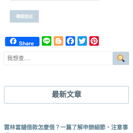
Li
Bl
Fa
T
Pi
Share
n
o
ce
wi
nt
e
g
b
tt
er
g
o
er
es
er
o
t
k
最新文章
雲林當舖借款怎麼借？一篇了解申辦細節、注意事