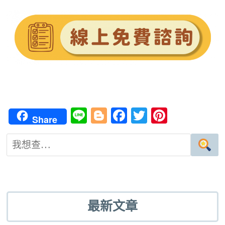
Li
Bl
Fa
T
Pi
Share
n
o
ce
wi
nt
e
g
b
tt
er
g
o
er
es
er
o
t
k
最新文章