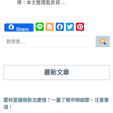
擇，本文整理套房貸 …
Li
Bl
Fa
T
Pi
Share
n
o
ce
wi
nt
e
g
b
tt
er
g
o
er
es
er
o
t
k
最新文章
雲林當舖借款怎麼借？一篇了解申辦細節、注意事
項！