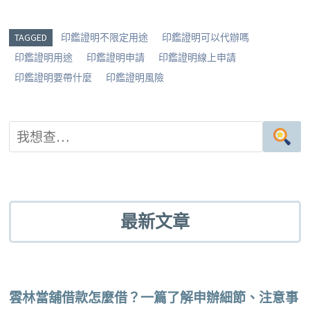
e
g
b
tt
er
g
o
er
es
TAGGED
印鑑證明不限定用途
印鑑證明可以代辦嗎
er
o
t
印鑑證明用途
印鑑證明申請
印鑑證明線上申請
k
印鑑證明要帶什麼
印鑑證明風險
最新文章
雲林當舖借款怎麼借？一篇了解申辦細節、注意事