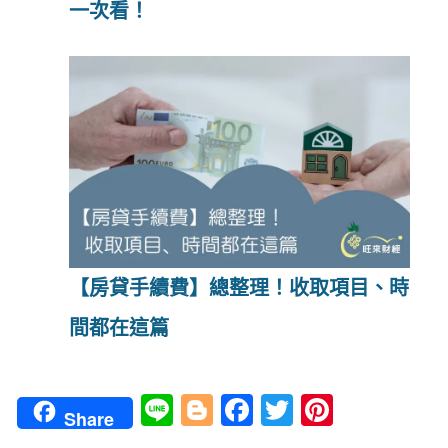
一次看！
【房貸手續費】總整理！收取項目、時
間都在這篇
Li
Bl
Fa
T
Pi
Share
n
o
ce
wi
nt