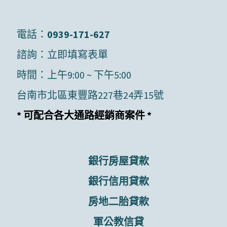
電話：
0939-171-627
諮詢：
立即填寫表單
時間：上午9:00 ~ 下午5:00
台南市北區東豐路227巷24弄15號
* 可配合各大通路經銷商案件 *
銀行房屋貸款
銀行信用貸款
房地二胎貸款
軍公教信貸