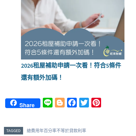
2026租屋補助申請一次看！符合5條件
還有額外加碼！
Li
Bl
Fa
T
Pi
Share
n
o
ce
wi
nt
e
g
b
tt
er
g
o
er
es
TAGGED
總費用年百分率不等於貸款利率