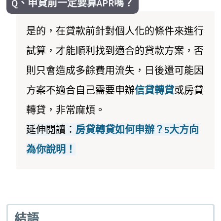
Q、申貸前一定要算APR嗎？
是的，在貸款前針對個人化的條件來進行
試算，才能順利找到適合的貸款方案，否
則只會造成多餘費用流失，日後還可能因
方案不適合自己需要申辦
信貸轉貸
或房貸
轉貸，非常麻煩。
延伸閱讀：
房貸轉貸如何申辦？5大方向
為你說明！
結語