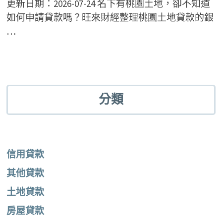
更新日期：2026-07-24 名下有桃園土地，卻不知道
如何申請貸款嗎？旺來財經整理桃園土地貸款的銀
…
分類
信用貸款
其他貸款
土地貸款
房屋貸款