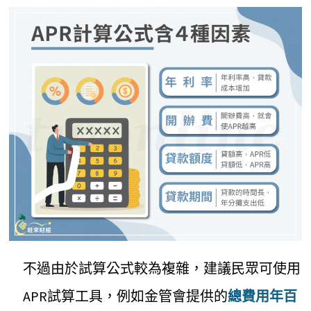
不過由於試算公式較為複雜，建議民眾可使用
APR試算工具，例如金管會提供的
總費用年百