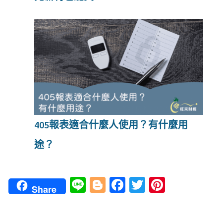
405報表適合什麼人使用？有什麼用
途？
Li
Bl
Fa
T
Pi
Share
n
o
ce
wi
nt
e
g
b
tt
er