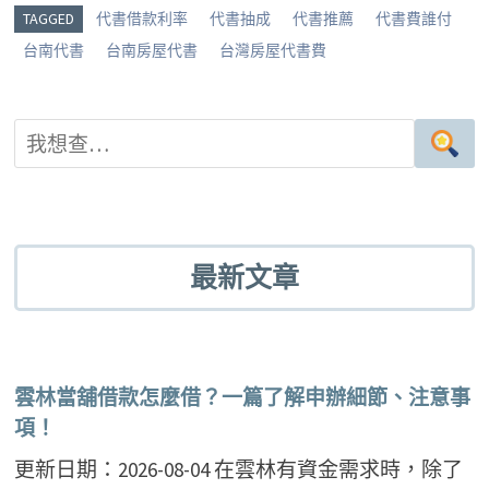
g
o
er
es
TAGGED
代書借款利率
代書抽成
代書推薦
代書費誰付
er
o
t
台南代書
台南房屋代書
台灣房屋代書費
k
最新文章
雲林當舖借款怎麼借？一篇了解申辦細節、注意事
項！
更新日期：2026-08-04 在雲林有資金需求時，除了