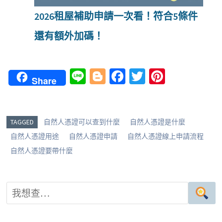
2026租屋補助申請一次看！符合5條件
還有額外加碼！
Li
Bl
Fa
T
Pi
Share
n
o
ce
wi
nt
e
g
b
tt
er
g
o
er
es
TAGGED
自然人憑證可以查到什麼
自然人憑證是什麼
er
o
t
自然人憑證用途
自然人憑證申請
自然人憑證線上申請流程
k
自然人憑證要帶什麼