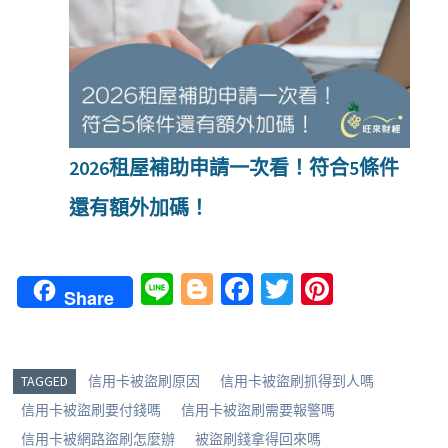
2026租屋補助申請一次看！符合5條件
還有額外加碼！
Li
Bl
Fa
T
Pi
Share
n
o
ce
wi
nt
e
g
b
tt
er
g
o
er
es
TAGGED
信用卡被盜刷原因
信用卡被盜刷抓得到人嗎
er
o
t
信用卡被盜刷要付錢嗎
信用卡被盜刷需要報警嗎
信用卡被網路盜刷怎麼辦
被盜刷錢拿得回來嗎