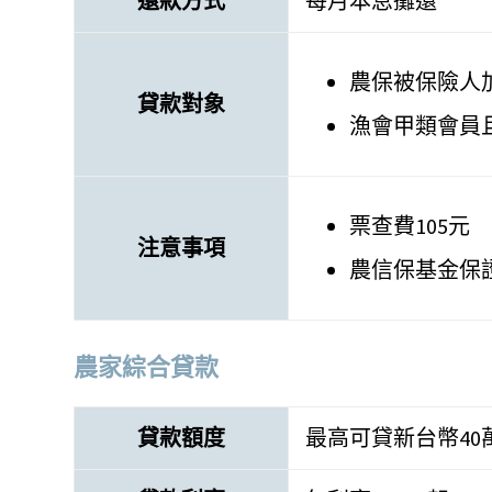
還款方式
每月本息攤還
農保被保險人
貸款對象
漁會甲類會員
票查費105元
注意事項
農信保基金保證
農家綜合貸款
貸款額度
最高可貸新台幣40