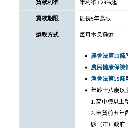
貸款利率
年利率1.29%起
貸款期限
最長5年為限
還款方式
每月本息攤還
農會法第12條
農民健康保險
漁會法第15條
年齡十八歲以
1. 高中職以
2. 申貸前五
縣（市）政府