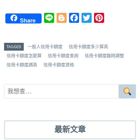
Li
Bl
Fa
T
Pi
Share
n
o
ce
wi
nt
e
g
b
tt
er
g
o
er
es
TAGGED
一般人信用卡額度
信用卡額度多少算高
er
o
t
信用卡額度怎麼算
信用卡額度查詢
信用卡額度臨時調整
k
信用卡額度調高
信用卡額度資格
最新文章