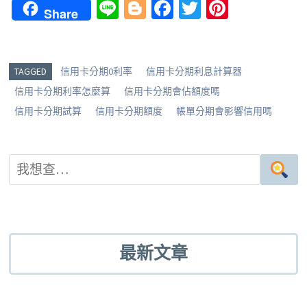
Li
Bl
Fa
T
Pi
Share
n
o
ce
wi
nt
e
g
b
tt
er
g
o
er
es
TAGGED
信用卡分期0利率
信用卡分期利息計算器
er
o
t
信用卡分期利率怎麼算
信用卡分期會佔額度嗎
k
信用卡分期試算
信用卡分期額度
帳單分期會影響信用嗎
最新文章