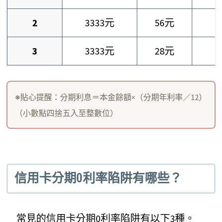
2
3333元
56元
3
3
3333元
28元
3
※貼心提醒：分期利息＝本金餘額×（分期年利率／12）
（小數點四捨五入至整數位）
信用卡分期0利率陷阱有哪些？
常見的信用卡分期0利率陷阱有以下3種。