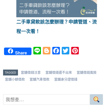
二手車貸款該怎麼辦理？申請管道、流
程一次看！
Li
Bl
Fa
T
Pi
Share
n
o
ce
wi
nt
e
g
b
tt
er
g
o
er
es
TAGGED
當舖借錢注意
當舖借錢還不出來
當舖借錢風險
er
o
t
當舖小額借款
當舖汽車借款
當舖身分證借錢
k