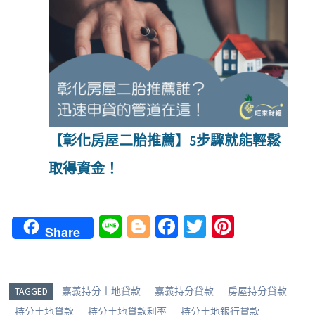
【彰化房屋二胎推薦】5步驟就能輕鬆
取得資金！
Li
Bl
Fa
T
Pi
Share
n
o
ce
wi
nt
e
g
b
tt
er
g
o
er
es
TAGGED
嘉義持分土地貸款
嘉義持分貸款
房屋持分貸款
持分土地貸款
持分土地貸款利率
持分土地銀行貸款