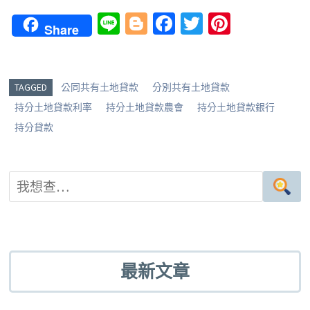
Li
Bl
Fa
T
Pi
Share
n
o
ce
wi
nt
e
g
b
tt
er
g
o
er
es
TAGGED
公同共有土地貸款
分別共有土地貸款
er
o
t
持分土地貸款利率
持分土地貸款農會
持分土地貸款銀行
k
持分貸款
最新文章