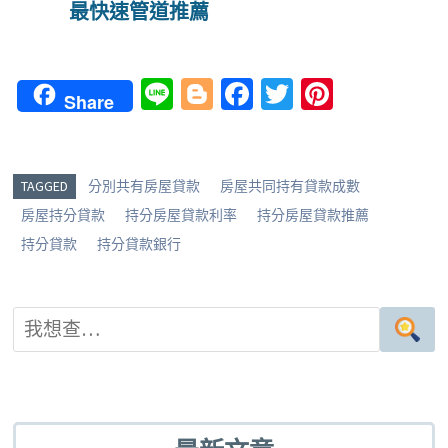
最快速管道推薦
Li
Bl
Fa
T
Pi
Share
n
o
ce
wi
nt
e
g
b
tt
er
g
o
er
es
TAGGED
分別共有房屋貸款
房屋共同持有貸款成數
er
o
t
房屋持分貸款
持分房屋貸款利率
持分房屋貸款推薦
k
持分貸款
持分貸款銀行