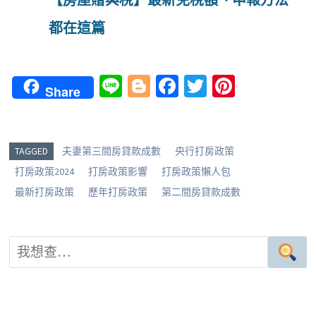
都在這篇
Li
Bl
Fa
T
Pi
Share
n
o
ce
wi
nt
e
g
b
tt
er
g
o
er
es
TAGGED
夫妻第三間房貸款成數
央行打房政策
er
o
t
打房政策2024
打房政策影響
打房政策懶人包
k
最新打房政策
歷年打房政策
第二間房貸款成數