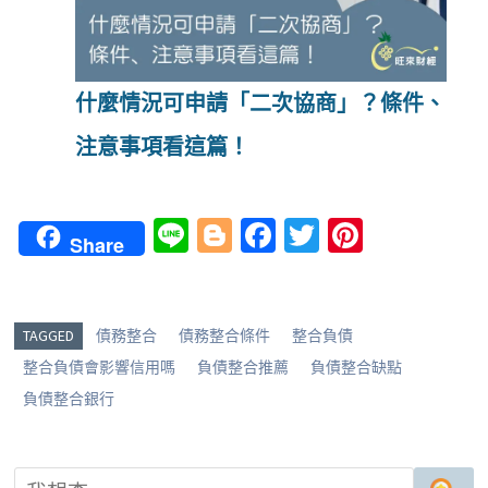
什麼情況可申請「二次協商」？條件、
注意事項看這篇！
Li
Bl
Fa
T
Pi
Share
n
o
ce
wi
nt
e
g
b
tt
er
g
o
er
es
TAGGED
債務整合
債務整合條件
整合負債
er
o
t
整合負債會影響信用嗎
負債整合推薦
負債整合缺點
k
負債整合銀行