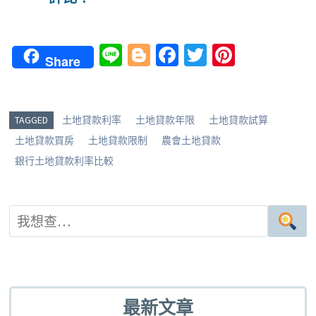
Li
Bl
Fa
T
Pi
Share
n
o
ce
wi
nt
e
g
b
tt
er
g
o
er
es
TAGGED
土地貸款利率
土地貸款年限
土地貸款試算
er
o
t
土地貸款買房
土地貸款限制
農會土地貸款
k
銀行土地貸款利率比較
最新文章