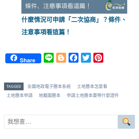
什麼情況可申請「二次協商」？條件、
注意事項看這篇！
Li
Bl
Fa
T
Pi
Share
n
o
ce
wi
nt
e
g
b
tt
er
g
o
er
es
TAGGED
全國地政電子謄本系統
土地謄本怎麼看
er
o
t
土地謄本申請
地籍圖謄本
申請土地謄本要帶什麼證件
k