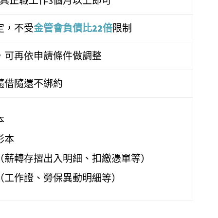
歲，具正職工作3個月以上即可
定，不受
金管會負債比22倍
限制
％，可再依申請條件做調整
隨借隨還不綁約
本
影本
（薪轉存摺出入明細、扣繳憑單等）
（工作證、勞保異動明細等）