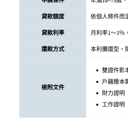
申請條件
年滿18~75
貸款額度
依個人條件而
貸款利率
月利率1～3
還款方式
本利攤還型，
雙證件影
戶籍謄本
檢附文件
財力證明
工作證明