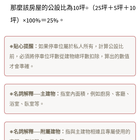
那麼該房屋的公設比為10坪÷（25坪＋5坪＋10
坪）×100%＝25%。
※貼心提醒：
如果停車位屬於私人所有，計算公設比
前，必須將停車位坪數從建物總坪數扣除，算出的數值
才會準確。
※
名詞解釋──主建物：
指室內面積，例如廚房、客廳、
浴室、臥室等。
※
名詞解釋──附屬建物：
指與主建物相連且專屬使用的