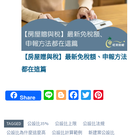
【房屋贈與稅】最新免稅額、申報方法
都在這篇
Li
Bl
Fa
T
Pi
Share
n
o
ce
wi
nt
e
g
b
tt
er
g
o
er
es
TAGGED
公設比35%
公設比上限
公設比法規
er
o
t
公設比為什麼這麼高
公設比計算範例
新建案公設比