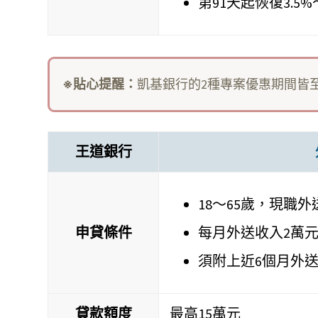
第91天起恢復3.5%
※貼心提醒：
凱基銀行的2種專案優惠期間皆至11
王道銀行
18～65歲，現職
申貸條件
每月外送收入2萬
須附上近6個月外
貸款額度
最高15萬元