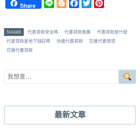
Li
Bl
Fa
T
Pi
Share
n
o
ce
wi
nt
e
g
b
tt
er
g
o
er
es
TAGGED
代書貸款安全嗎
代書貸款推薦
代書貸款是什麼
er
o
t
代書貸款是地下錢莊嗎
快速代書貸款
花蓮代書借貸
k
花蓮代書貸款
最新文章