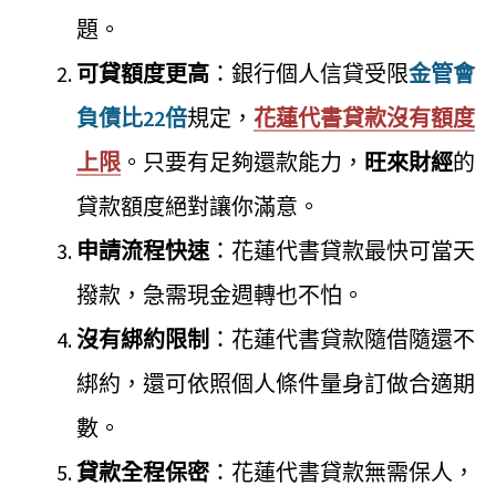
題。
可貸額度更高
：銀行個人信貸受限
金管會
負債比22倍
規定，
花蓮代書貸款沒有額度
上限
。只要有足夠還款能力，
旺來財經
的
貸款額度絕對讓你滿意。
申請流程快速
：花蓮代書貸款最快可當天
撥款，急需現金週轉也不怕。
沒有綁約限制
：花蓮代書貸款隨借隨還不
綁約，還可依照個人條件量身訂做合適期
數。
貸款全程保密
：花蓮代書貸款無需保人，