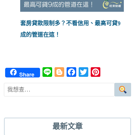
套房貸款限制多？不看信用、最高可貸9
成的管道在這！
Li
Bl
Fa
T
Pi
Share
n
o
ce
wi
nt
e
g
b
tt
er
g
o
er
es
er
o
t
k
最新文章