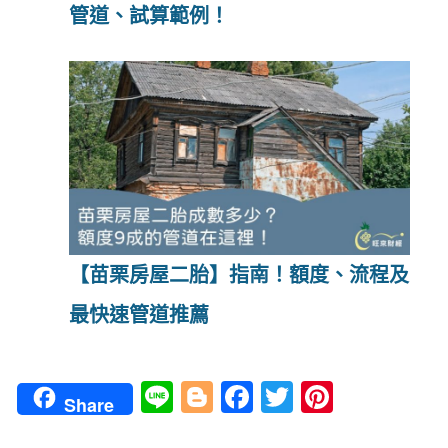
管道、試算範例！
【苗栗房屋二胎】指南！額度、流程及
最快速管道推薦
Li
Bl
Fa
T
Pi
Share
n
o
ce
wi
nt