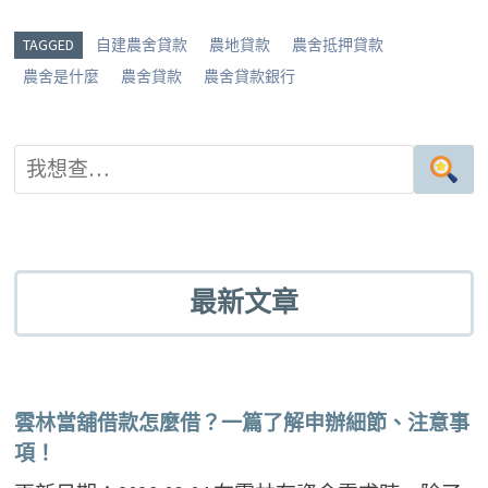
e
g
b
tt
er
g
o
er
es
TAGGED
自建農舍貸款
農地貸款
農舍抵押貸款
er
o
t
農舍是什麼
農舍貸款
農舍貸款銀行
k
最新文章
雲林當舖借款怎麼借？一篇了解申辦細節、注意事
項！