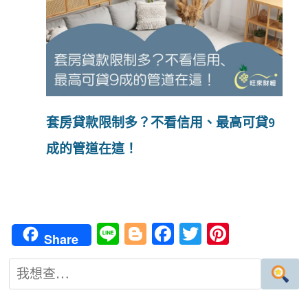
套房貸款限制多？不看信用、最高可貸9
成的管道在這！
Li
Bl
Fa
T
Pi
Share
n
o
ce
wi
nt
e
g
b
tt
er
g
o
er
es