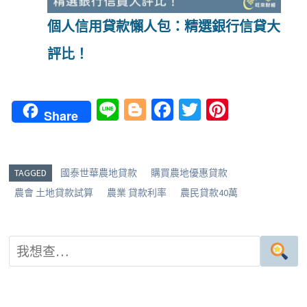
個人信用貸款懶人包：精選銀行信貸大
評比！
Li
Bl
Fa
T
Pi
Share
n
o
ce
wi
nt
e
g
b
tt
er
g
o
er
es
TAGGED
國泰世華農地貸款
購買農地優惠貸款
er
o
t
農會 土地貸款試算
農業 貸款利率
農民貸款40萬
k