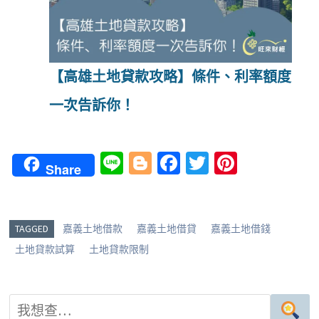
【高雄土地貸款攻略】條件、利率額度
一次告訴你！
Li
Bl
Fa
T
Pi
Share
n
o
ce
wi
nt
e
g
b
tt
er
g
o
er
es
TAGGED
嘉義土地借款
嘉義土地借貸
嘉義土地借錢
er
o
t
土地貸款試算
土地貸款限制
k