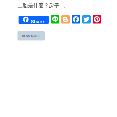
二胎是什麼？房子 …
Line
Blogger
Facebook
Twitter
Pint
Share
READ MORE