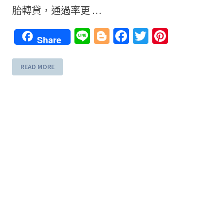
胎轉貸，通過率更 …
erest
Line
Blogger
Facebook
Twitter
Pintere
Share
READ MORE