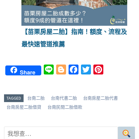
【苗栗房屋二胎】指南！額度、流程及
最快速管道推薦
Li
Bl
Fa
T
Pi
Share
n
o
ce
wi
nt
e
g
b
tt
er
g
o
er
es
TAGGED
台南二胎
台南代書二胎
台南房屋二胎代書
er
o
t
台南房屋二胎借貸
台南民間二胎借款
k