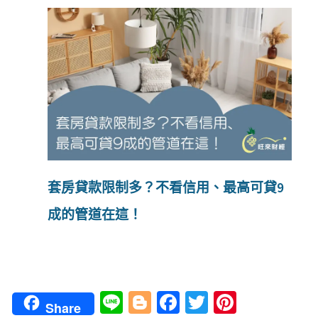
套房貸款限制多？不看信用、最高可貸9
成的管道在這！
Li
Bl
Fa
T
Pi
Share