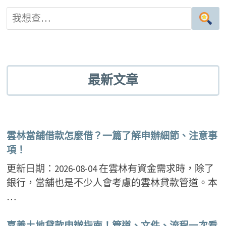
n
o
ce
wi
nt
e
g
b
tt
er
g
o
er
es
er
o
t
k
最新文章
雲林當舖借款怎麼借？一篇了解申辦細節、注意事
項！
更新日期：2026-08-04 在雲林有資金需求時，除了
銀行，當舖也是不少人會考慮的雲林貸款管道。本
…
嘉義土地貸款申辦指南！管道、文件、流程一次看