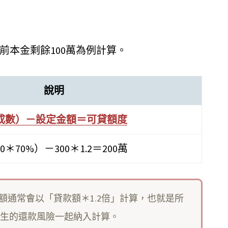
目前本金剩餘100萬為例計算。
說明
成數）－設定金額＝可貸額度
＊70%）－300＊1.2＝200萬
額通常會以「貸款額＊1.2倍」計算，也就是所
生的還款風險一起納入計算。