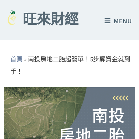
Skip
to
旺來財經
MENU
content
首頁
»
南投房地二胎超簡單！5步驟資金就到
手！