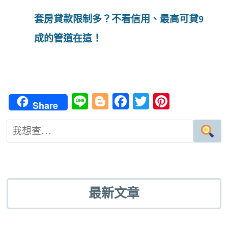
套房貸款限制多？不看信用、最高可貸9
成的管道在這！
Li
Bl
Fa
T
Pi
Share
n
o
ce
wi
nt
e
g
b
tt
er
g
o
er
es
er
o
t
k
最新文章