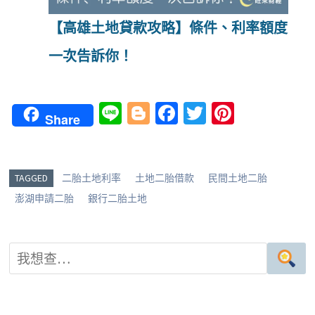
【高雄土地貸款攻略】條件、利率額度
一次告訴你！
Li
Bl
Fa
T
Pi
Share
n
o
ce
wi
nt
e
g
b
tt
er
g
o
er
es
TAGGED
二胎土地利率
土地二胎借款
民間土地二胎
er
o
t
澎湖申請二胎
銀行二胎土地
k