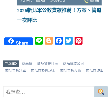
2026新北軍公教貸款推薦！方案、管道
一次評比
Li
Bl
Fa
T
Pi
Share
n
o
ce
wi
nt
e
g
b
tt
er
g
o
er
es
TAGGED
商品貸
商品貸是什麼
商品貸款公司
er
o
t
商品貸款利率
商品貸款換現金
商品貸款沒繳
商品貸詐騙
k