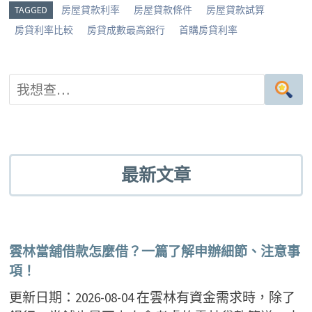
g
o
er
es
TAGGED
房屋貸款利率
房屋貸款條件
房屋貸款試算
er
o
t
房貸利率比較
房貸成數最高銀行
首購房貸利率
k
最新文章
雲林當舖借款怎麼借？一篇了解申辦細節、注意事
項！
更新日期：2026-08-04 在雲林有資金需求時，除了