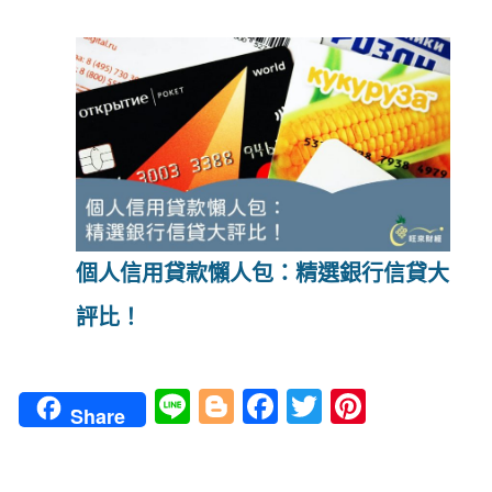
個人信用貸款懶人包：精選銀行信貸大
評比！
Li
Bl
Fa
T
Pi
Share
n
o
ce
wi
nt
e
g
b
tt
er