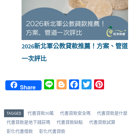
2026新北軍公教貸款推薦！方案、管道
一次評比
Li
Bl
Fa
T
Pi
Share
n
o
ce
wi
nt
e
g
b
tt
er
g
o
er
es
TAGGED
代書貸款30萬
代書貸款安全嗎
代書貸款是什麼
er
o
t
代書貸款是地下錢莊嗎
代書貸款缺點
代書貸款試算
k
彰化代書借款
彰化代書貸款