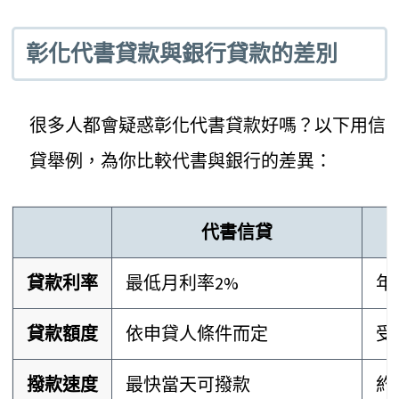
彰化代書貸款與銀行貸款的差別
很多人都會疑惑彰化代書貸款好嗎？以下用信
貸舉例，為你比較代書與銀行的差異：
代書信貸
貸款利率
最低月利率2%
年
貸款額度
依申貸人條件而定
受
撥款速度
最快當天可撥款
約