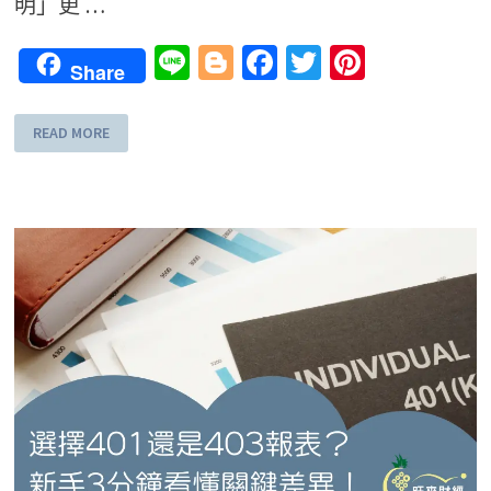
明」更 …
Line
Blogger
Facebook
Twitter
Pinteres
Share
READ MORE