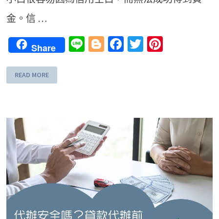
金。信 …
Line
Blogger
Facebook
Twitter
Pinteres
Share
READ MORE