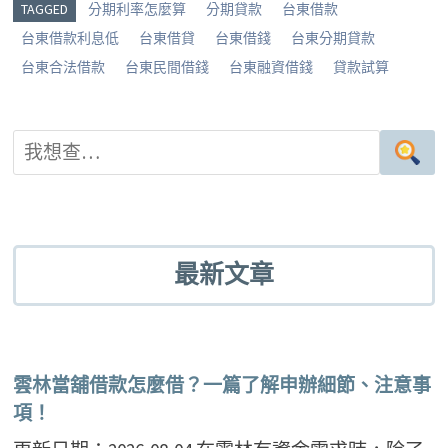
g
o
er
es
TAGGED
分期利率怎麼算
分期貸款
台東借款
er
o
t
台東借款利息低
台東借貸
台東借錢
台東分期貸款
k
台東合法借款
台東民間借錢
台東融資借錢
貸款試算
最新文章
雲林當舖借款怎麼借？一篇了解申辦細節、注意事
項！