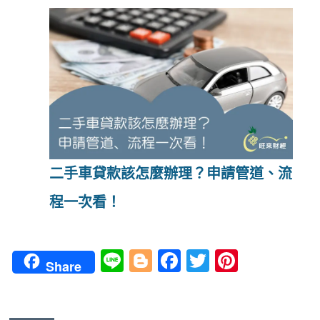
二手車貸款該怎麼辦理？申請管道、流
程一次看！
Li
Bl
Fa
T
Pi
Share
n
o
ce
wi
nt
e
g
b
tt
er