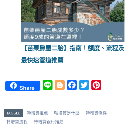
【苗栗房屋二胎】指南！額度、流程及
最快速管道推薦
Li
Bl
Fa
T
Pi
Share
n
o
ce
wi
nt
e
g
b
tt
er
g
o
er
es
TAGGED
轉增貸推薦
轉增貸是什麼
轉增貸條件
er
o
t
轉增貸流程
轉增貸銀行推薦
k