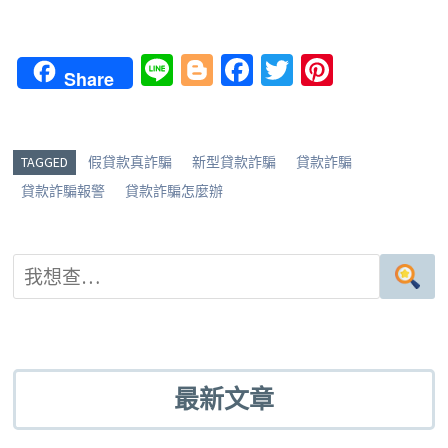
Li
Bl
Fa
T
Pi
Share
n
o
ce
wi
nt
e
g
b
tt
er
g
o
er
es
TAGGED
假貸款真詐騙
新型貸款詐騙
貸款詐騙
er
o
t
貸款詐騙報警
貸款詐騙怎麼辦
k
最新文章