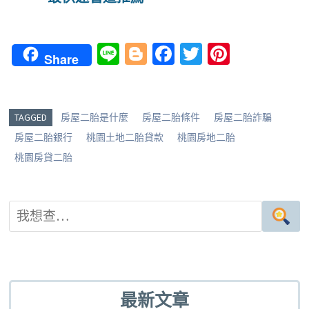
Li
Bl
Fa
T
Pi
Share
n
o
ce
wi
nt
e
g
b
tt
er
g
o
er
es
TAGGED
房屋二胎是什麼
房屋二胎條件
房屋二胎詐騙
er
o
t
房屋二胎銀行
桃園土地二胎貸款
桃園房地二胎
k
桃園房貸二胎
最新文章