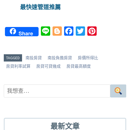
最快速管道推薦
Li
Bl
Fa
T
Pi
Share
n
o
ce
wi
nt
e
g
b
tt
er
g
o
er
es
TAGGED
南投房貸
南投負擔房貸
房價所得比
er
o
t
房貸利率試算
房貸可貸幾成
房貸最高額度
k
最新文章